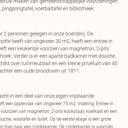
t gebruik maken van gemeenschappelijke voorzieningen
pingpongtafel, voetbaltafel en bibliotheek.
r 2 personen gelegen in onze boerderij. De
otte heeft van ongeveer 30 m2, heeft een entree in
ft een keukentje voorzien van magnetron, 2-pits
thoek. Verder is er een aparte badkamer met douche,
chikt over tuinmeubilair en een kleine privétuin van 40
achter een oude broodoven uit 1811.
cht in een deel van onze eigen vrijstaande
ft een oppervlak van ongeveer 75 m2. Indeling: Entree in
oorzien van magnetron, 2-pits kookplaat, koelkast en een
che, wastafel en toilet. Op de eerste etage is één grote
 trap naar een zolderkamer. De zolderkamer is voorzien