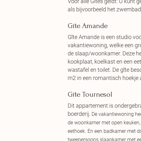
Voor alle Gîtes geldt: U kun
als bijvoorbeeld het zwembad, 
Gîte Amande
Gîte Amande is een studio voo
vakantiewoning, welke een gro
de slaap/woonkamer. Deze hee
kookplaat, koelkast en een ee
wastafel en toilet. De gîte bes
m2 in een romantisch hoekje 
Gîte Tournesol
Dit appartement is ondergebra
boerderij.
De vakantiewoning hee
de woonkamer met open keuken, v
eethoek. En een badkamer met dou
tweepersoons slaapkamer met een