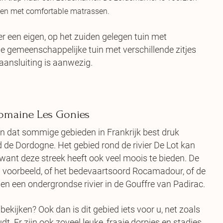
len met comfortable matrassen.
er een eigen, op het zuiden gelegen tuin met
r de gemeenschappelijke tuin met verschillende zitjes
aansluiting is aanwezig.
maine Les Gonies
n dat sommige gebieden in Frankrijk best druk
d de Dordogne. Het gebied rond de rivier De Lot kan
 want deze streek heeft ook veel moois te bieden. De
'n voorbeeld, of het bedevaartsoord Rocamadour, of de
 en een ondergrondse rivier in de Gouffre van Padirac.
ekijken? Ook dan is dit gebied iets voor u, net zoals
t. Er zijn ook zoveel leuke, fraaie dorpjes en stadjes.