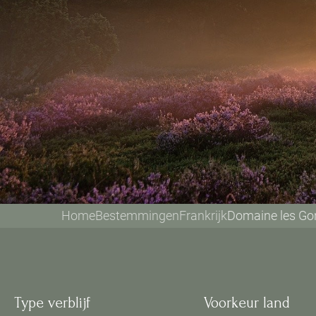
Home
Bestemmingen
Frankrijk
Domaine les Gon
Type verblijf
Voorkeur land